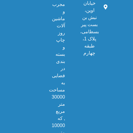
خیابان
مجرب
اوین،
و
نبش بن
ماشین
بست پیر
آلات
بسطامی،
روز
پلاک 1،
چاپ
طبقه
و
چهارم
بسته
بندی
در
فضایی
به
مساحت
30000
متر
مربع
, که
10000
متر