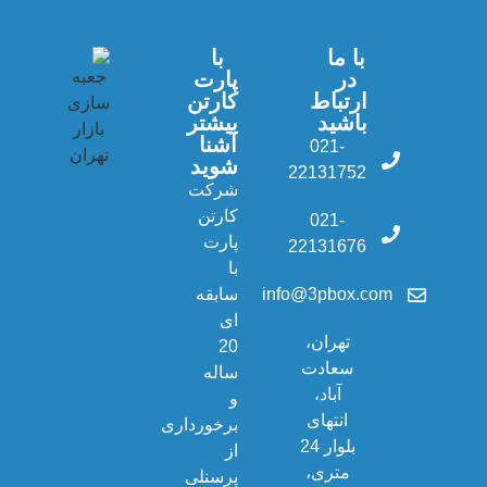
با ما
با
در
پارت
ارتباط
کارتن
باشید
بیشتر
آشنا
021-
شوید
22131752
شرکت
کارتن
021-
پارت
22131676
با
info@3pbox.com
سابقه
ای
تهران،
20
سعادت
ساله
آباد،
و
انتهای
برخورداری
بلوار 24
از
متری،
پرسنلی