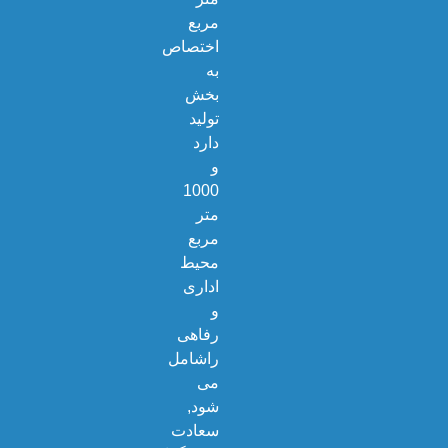
مربع
اختصاص
به
بخش
تولید
دارد
و
1000
متر
مربع
محیط
اداری
و
رفاهی
راشامل
می
شود,
سعادت