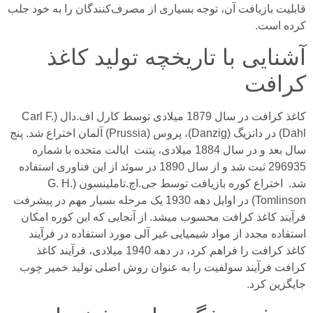
قابلیت بازیافت آن، توجه بسیاری از مصرف‌کنندگان را به خود جلب
کرده است.
آشنایی با تاریخچه تولید کاغذ
کرافت
کاغذ کرافت در سال 1879 میلادی توسط کارل اف.دال (Carl F.
Dahl) در دانزیگ (Danzig)، پروس (Prussia) آلمان اختراع شد. پنج
سال بعد و در سال 1884 میلادی، پتنت ایالت متحده با شماره
296935 ثبت شد و از سال 1890 در سوئد از این فناوری استفاده
شد. اختراع کوره بازیافت توسط جی.اچ.تاملینسون (G. H.
Tomlinson) در اوایل دهه 1930 یک مرحله بسیار مهم در پیشرفت
فرآیند کاغذ کرافت محسوب میشد. از آنجایی که این کوره امکان
استفاده مجدد از مواد شیمیایی غیر آلی مورد استفاده در فرآیند
کاغذ کرافت را فراهم کرد، در دهه 1940 میلادی، فرآیند کاغذ
کرافت فرآیند سولفیت را به عنوان روش اصلی تولید خمیر چوب
جایگزین کرد.