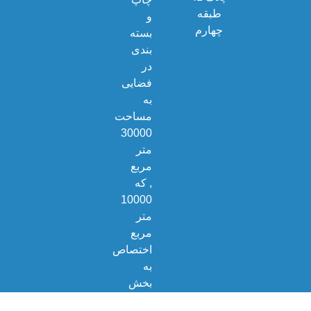
طبقه
و
چهارم
بسته
بندی
در
فضایی
به
مساحت
30000
متر
مربع
, که
10000
متر
مربع
اختصاص
به
بخش
تولید