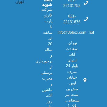
شوید
22131752
شرکت
کارتن
021-
پارت
22131676
با
info@3pbox.com
سابقه
ای
تهران،
20
سعادت
ساله
آباد،
و
انتهای
برخورداری
بلوار 24
از
متری،
پرسنلی
خیابان
مجرب
اوین،
و
نبش بن
ماشین
بست پیر
آلات
بسطامی،
روز
پلاک 1،
چاپ