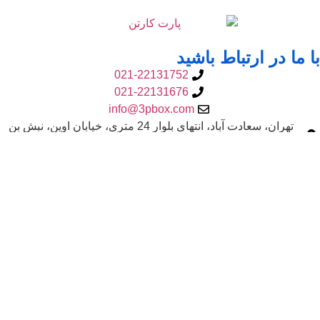
با ما در ارتباط باشید
021-22131752
021-22131676
info@3pbox.com
تهران، سعادت آباد، انتهای بلوار 24 متری، خیابان اوین، نبش بن
بست پیر بسطامی، پلاک 1، طبقه چهارم
با پارت کارتن بیشتر آشنا شوید
شرکت کارتن پارت با سابقه ای 20 ساله و برخورداری از پرسنلی
مجرب و ماشین آلات روز چاپ و بسته بندی در فضایی به مساحت
30000 متر مربع , که 10000 متر مربع اختصاص به بخش تولید دارد و
1000 متر مربع محیط اداری و رفاهی راشامل می شود, سعادت
خدمتگزاری در زمینه تولید را داراست .
بیشتر