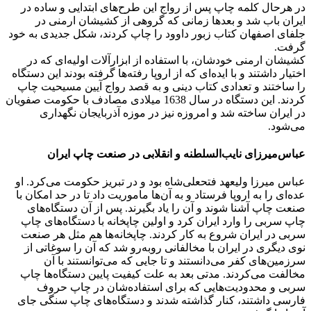
در هرحال کلمه چاپ پس از رواج این طرح‌های ابتدایی و ساده در
ایران باب شد و بعدها زمانی که گروهی از کشیشان ارمنی در
جلفای اصفهان کتاب زبور داوود را چاپ کردند، شکل جدیدی به خود
گرفت.
کشیشان ارمنی خودشان، با استفاده از ابزارآلات اولیه‌ای که در
اختیار داشتند و با ایده‌ای که از اروپا رفته‌ها گرفته بودند این دستگاه
را ساختند و تعدادی کتاب دینی و به قصد رواج آیین مسیحیت چاپ
کردند. این دستگاه در سال 1638 میلادی مصادف با حکومت صفویان
در ایران ساخته شد و امروزه نیز در موزه آذربایجان نگهداری
می‌شود.
عباس‌میرزای نایب‌السلطنه و انقلابی در صنعت چاپ ایران
عباس میرزا ولیعهد فتحعلی‌شاه بود و در تبریز حکومت می‌کرد. او
عده‌‌ای را به اروپا فرستاد و به آن‌ها ماموریت داد تا در حد امکان با
صنعت چاپ آشنا شوند و آن را یاد بگیرند. پس از آن دستگاه‌های
چاپ سربی را وارد ایران کرد و اولین چاپخانه با دستگاه‌های چاپ
سربی در ایران شروع به کار کردند. چاپخانه‌ها هم مثل هر صنعت
نوی دیگری در ایران با مخالفانی روبه‌رو شد که آن را سوغاتی از
سرزمین‌های کفر می‌دانستند و تا جایی که می‌توانستند با آن
مخالفت می‌کردند. مدتی بعد به علت کیفیت پایین دستگاه‌ها چاپ
سربی و محدودیت‌هایی که برای استفاده‌شان در چاپ حروف
فارسی داشتند، کنار گذاشته شدند و دستگاه‌های چاپ سنگی جای