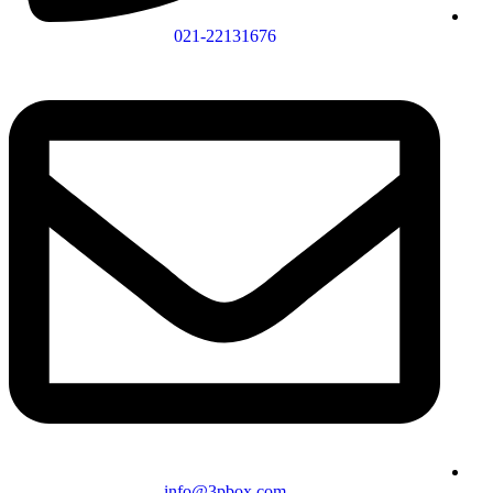
021-22131676
info@3pbox.com