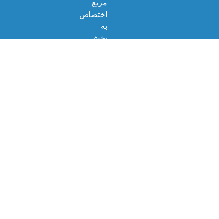
مربع
اختصاص
به
بخش
تولید
دارد
و
1000
متر
مربع
محیط
اداری
و
رفاهی
راشامل
می
شود,
سعادت
خدمتگزاری