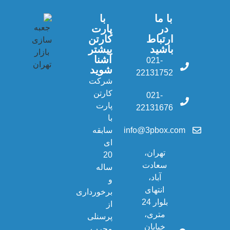
با ما
با
در
پارت
ارتباط
کارتن
باشید
بیشتر
آشنا
021-
شوید
22131752
شرکت
کارتن
021-
پارت
22131676
با
info@3pbox.com
سابقه
ای
تهران،
20
سعادت
ساله
آباد،
و
انتهای
برخورداری
بلوار 24
از
متری،
پرسنلی
خیابان
مجرب