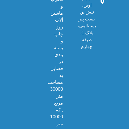
اوین،
و
نبش بن
ماشین
بست پیر
آلات
بسطامی،
روز
پلاک 1،
چاپ
طبقه
و
چهارم
بسته
بندی
در
فضایی
به
مساحت
30000
متر
مربع
, که
10000
متر