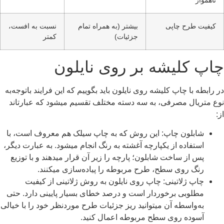
کیفیت طرح چاپی
بیشتر (به همراه تمام
نسبت به افست،
جزئیات)
کمتر
چاپ کلیشه بر روی نایلون
در رابطه با چاپ کلیشه روی نایلون باید بگوییم که این فرایند باتوجه‌به
نوع متریال مصرفی، به سه دسته مختلف تقسیم میشود که عبارتاند
از:
شابلون چاپ
: این روش که به چاپ سیلک هم معروف است، با
استفاده از یکپارچه آغشته به رنگ انجام میشود. به عبارت دیگر،
پس از ساخت شابلون؛ پارچه را زیر آن قرار میدهند و با توزیع
رنگ روی سطح، طرح مربوطه را پیاده‌سازی میکنند.
چاپ ژلاتینی
: چاپ روی نایلون به روش ژلاتینی از کیفیت
مطلوبی برخوردار است و درصد خطای بسیار پایینی دارد. حتی
به‌واسطه آن میتوانید ریز جزئیات طرح موردنظر خود را با خیالی
آسوده روی سطح مربوطه اعمال کنید.