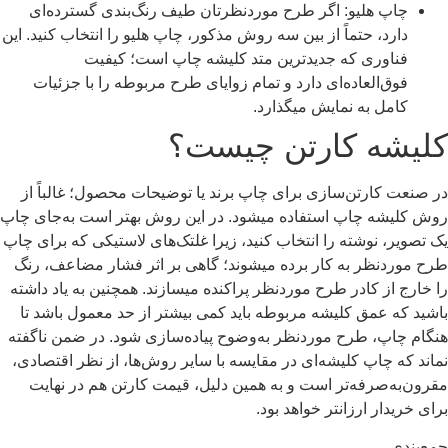
چاپ هلیو
: اگر طرح موردنظرتان طیف رنگ‌بندی گسترده‌ای
دارد، حتماً از بین سه روش مذکور، چاپ هلیو را انتخاب کنید. این
فناوری که جدیدترین متد کلیشه چاپ است؛ کیفیت
فوق‌العاده‌ای دارد و تمام زوایای طرح مربوطه را با جزئیات
کامل به نمایش میگذارد.
کلیشه کارتن چیست؟
در صنعت کارتن‌سازی برای چاپ برند یا توضیحات محصول؛ غالباً از
روش کلیشه چاپ استفاده میشود. در این روش بهتر است به‌جای چاپ
یک تصویر، نوشته را انتخاب کنید، زیرا غلتک‌های لاستیکی که برای چاپ
طرح موردنظر به کار برده میشوند؛ گاهی بر اثر فشار مضاعف، رنگ
را خارج از کادر طرح موردنظر پراکنده میسازند. همچنین به یاد داشته
باشید که عمق کلیشه مربوطه باید کمی بیشتر از حد معمول باشد تا
هنگام چاپ، طرح موردنظر به‌وضوح پیاده‌سازی شود. در ضمن ناگفته
نماند که چاپ کلیشه‌ای در مقایسه با سایر روش‌ها، از نظر اقتصادی،
مقرون‌به‌صرفه‌تر است و به همین دلیل، قیمت کارتن هم در نهایت
برای خریدار ارزانتر خواهد بود.
جمع‌بندی