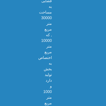
فضایی
به
مساحت
30000
متر
مربع
, که
10000
متر
مربع
اختصاص
به
بخش
تولید
دارد
و
1000
متر
مربع