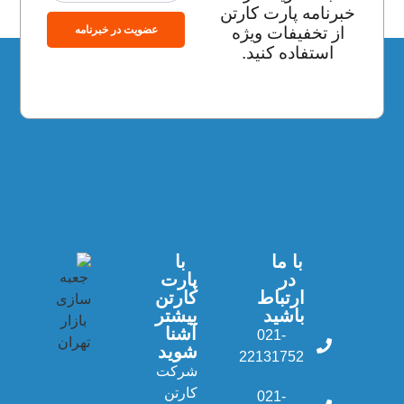
خبرنامه پارت کارتن
عضویت در خبرنامه
از تخفیفات ویژه
استفاده کنید.
با ما
با
در
پارت
ارتباط
کارتن
باشید
بیشتر
آشنا
021-
شوید
22131752
شرکت
کارتن
021-