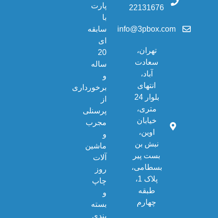
پارت
22131676
با
info@3pbox.com
سابقه
ای
تهران،
20
سعادت
ساله
آباد،
و
انتهای
برخورداری
بلوار 24
از
متری،
پرسنلی
خیابان
مجرب
اوین،
و
نبش بن
ماشین
بست پیر
آلات
بسطامی،
روز
پلاک 1،
چاپ
طبقه
و
چهارم
بسته
بندی