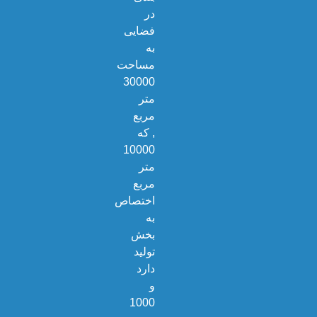
در
فضایی
به
مساحت
30000
متر
مربع
, که
10000
متر
مربع
اختصاص
به
بخش
تولید
دارد
و
1000