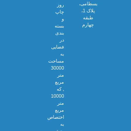
بسطامی،
روز
پلاک 1،
چاپ
طبقه
و
چهارم
بسته
بندی
در
فضایی
به
مساحت
30000
متر
مربع
, که
10000
متر
مربع
اختصاص
به