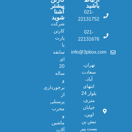
باشید
بیشتر
آشنا
021-
شوید
22131752
شرکت
کارتن
021-
پارت
22131676
با
info@3pbox.com
سابقه
ای
تهران،
20
سعادت
ساله
آباد،
و
انتهای
برخورداری
بلوار 24
از
متری،
پرسنلی
خیابان
مجرب
اوین،
و
نبش بن
ماشین
بست پیر
آلات