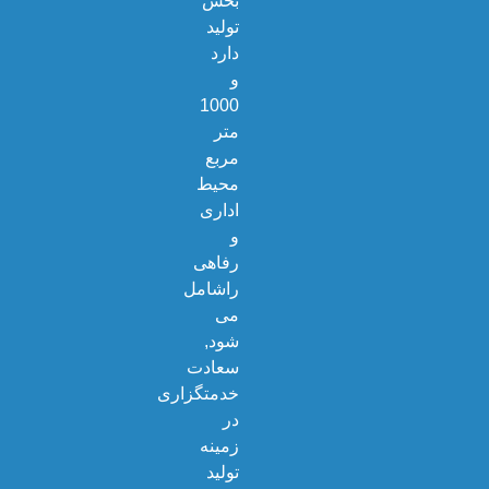
بخش
تولید
دارد
و
1000
متر
مربع
محیط
اداری
و
رفاهی
راشامل
می
شود,
سعادت
خدمتگزاری
در
زمینه
تولید